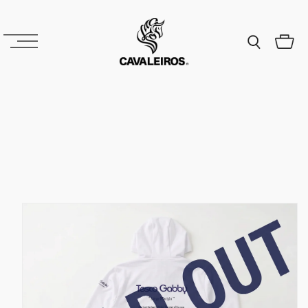
コンテ
ンツに
カ
進む
ー
ト
商品情
報にス
キップ