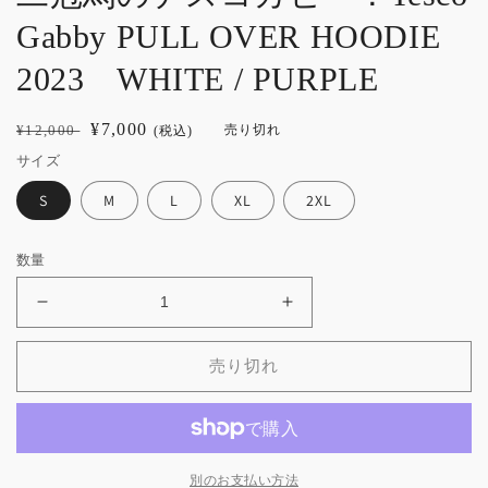
Gabby PULL OVER HOODIE
2023 WHITE / PURPLE
通
セ
¥7,000
¥12,000
売り切れ
(税込)
常
ー
サイズ
価
ル
S
M
L
XL
2XL
格
価
格
数量
【テ
【テ
ス
ス
コ
コ
売り切れ
ガ
ガ
ビ
ビ
ー】
ー】
長
長
別のお支払い方法