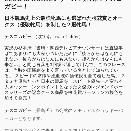
WHITE
WHITE
ガビー！
/
/
PURPLE
PURPLE
日本競馬史上の最強牝馬にも選ばれた桜花賞とオー
の
の
クス（優駿牝馬）を制した２冠牝馬！
数
数
テスコガビー （欧字名:Tesco Gabby）
量
量
を
を
実況の杉本清（当時・関西テレビアナウンサー）は直線半
減
増
ばであまりにも大差がついたために「後ろからはなんにも
来ない、後ろからはなんにも来ない、後ろからはなんにも
ら
や
来ない」と同じ言葉を3回繰り返して叫んで、このフレーズ
す
す
は、当時の圧勝劇をよく言っている名として知られてい
る。 スピードの常識や絶血統の価値観を全て覆した馬。 ス
タミナ優先だった日本の競馬を、スピード優先へと変わる
大きなターニングポイントとなった女傑のレジェンドホー
スシリーズの記念グッズ商品を桜花賞バージョンの桜色を
加えて発売！
テスコガビー
（長島氏）の公式のメモリアルジョッキーパ
ーカーとなります。
右肩のロゴは暗くて光るルミナス加工になっています。