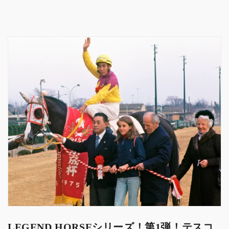
嶋
嶋
氏
氏
公
公
式
式
二
二
冠
冠
馬
馬
の
の
テ
テ
ス
ス
コ
コ
ガ
ガ
ビ
ビ
ー！
ー！
Tesco
Tesco
Gabby
Gabby
PULL
PULL
OVER
OVER
HOODIE
HOODIE
LEGEND HORSEシリーズ！第1弾！
テスコ
2023
2023