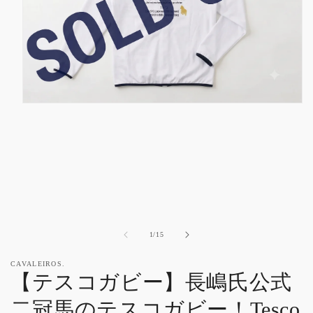
モ
ー
ダ
ル
で
メ
デ
ィ
ア
(1)
を
の
1
/
15
開
く
CAVALEIROS.
【テスコガビー】長嶋氏公式
二冠馬のテスコガビー！Tesco